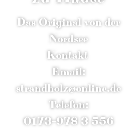
Das Original von der
Nordsee
Kontakt
Email:
strandholz@online.de
Telefon:
0173-978 3 556